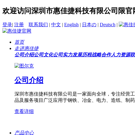
欢迎访问深圳市惠佳捷科技有限公司限官
登录
|
注册
联系我们
|
中文
|
English
|
日本の
|
Deutsch
|
首页
走进惠佳捷
公司介绍
公司文化
公司实力
发展历程
战略合作
人力资源
联
公司介绍
深圳市惠佳捷科技有限公司是一家面向全球，专注经营工
品及服务项目广泛应用于钢铁、冶金、电力、造纸、制药
查看详细
产品中心