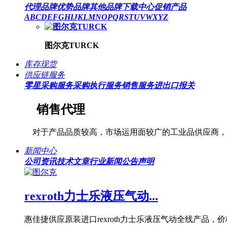
代理品牌
优势品牌
其他品牌
下载中心
促销产品
A
B
C
D
E
F
G
H
I
J
K
L
M
N
O
P
Q
R
S
T
U
V
W
X
Y
Z
图尔克TURCK
库存现货
供应链服务
零星采购服务
采购执行服务
销售服务
进出口报关
销售代理
对于产品品质较高，市场运用面较广的工业品供应商，
新闻中心
公司资讯
技术文章
行业新闻
公告声明
rexroth力士乐液压气动...
惠佳捷供应原装进口rexroth力士乐液压气动全线产品，价