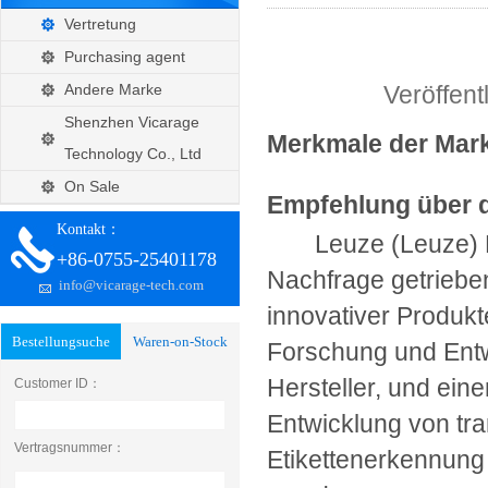
Vertretung
Purchasing agent
Andere Marke
Veröffen
Shenzhen Vicarage
Merkmale der Ma
Technology Co., Ltd
On Sale
Empfehlung über 
Kontakt：
Leuze (Leuze) E
+86-0755-25401178
Nachfrage getriebe
info@vicarage-tech.com
innovativer Produkte
Bestellungsuche
Waren-on-Stock
Forschung und Ent
Hersteller, und ein
Customer ID：
Entwicklung von tra
Vertragsnummer：
Etikettenerkennung