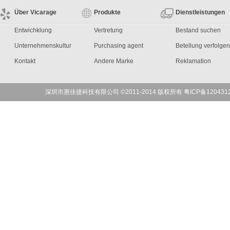
Über Vicarage
Produkte
Dienstleistungen
Entwichklung
Vertretung
Bestand suchen
50013058 IRK92 / 
Unternehmenskultur
Purchasing agent
Betellung verfolgen
Kontakt
Andere Marke
Reklamation
50027375 Artikeln
深圳市惠佳捷科技有限公司 ©2011-2014 版权所有 粤ICP备120431
50030077 IPRK18 / 
50037230 Artikeln
50038539 Artikeln