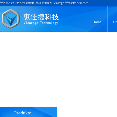
Wir freuen uns sehr darauf, dass Ihnen zu Vicarage-Webseite besuchen
Home
Üb
Produkte