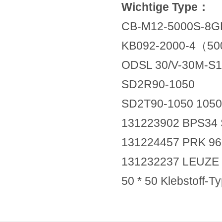
Wichtige Type：
CB-M12-5000S-8G
KB092-2000-4（5
ODSL 30/V-30M-S
SD2R90-1050
SD2T90-1050 105
131223902 BPS34
131224457 PRK 96
131232237 LEUZE
50 * 50 Klebstoff-T
50003177 TG 15