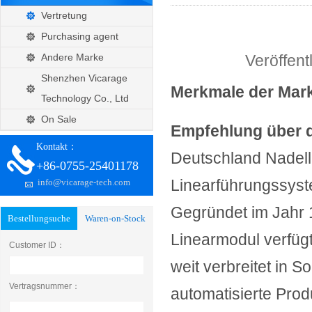
Vertretung
Purchasing agent
Andere Marke
Veröffen
Shenzhen Vicarage
Merkmale der Ma
Technology Co., Ltd
On Sale
Empfehlung über 
Kontakt：
Deutschland Nadella
+86-0755-25401178
Linearführungssyst
info@vicarage-tech.com
Gegründet im Jahr 1
Bestellungsuche
Waren-on-Stock
Linearmodul verfügt
Customer ID：
weit verbreitet in
Vertragsnummer：
automatisierte Prod