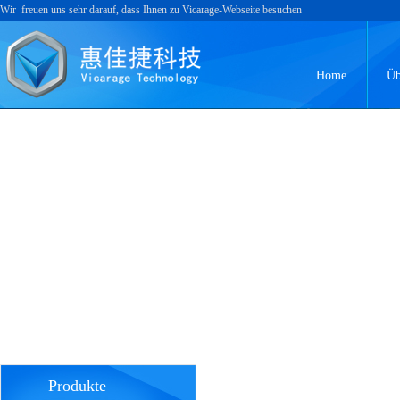
Wir freuen uns sehr darauf, dass Ihnen zu Vicarage-Webseite besuchen
Home
Üb
Produkte