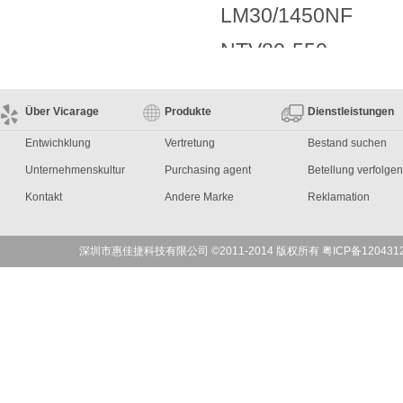
LM30/1450NF
NTV80-550
RAN3140
Über Vicarage
Produkte
Dienstleistungen
RAX560
Entwichklung
Vertretung
Bestand suchen
RCL17.06
Unternehmenskultur
Purchasing agent
Betellung verfolgen
RCLR17.06
Kontakt
Andere Marke
Reklamation
RKY72
深圳市惠佳捷科技有限公司 ©2011-2014 版权所有 粤ICP备120431
T4PFV35.16.165