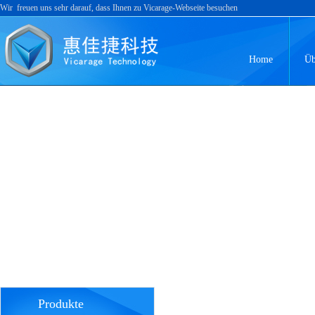
Wir freuen uns sehr darauf, dass Ihnen zu Vicarage-Webseite besuchen
Home
Üb
Produkte