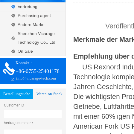
Vertretung
Purchasing agent
Andere Marke
Veröffen
Shenzhen Vicarage
Merkmale der Ma
Technology Co., Ltd
On Sale
Empfehlung über 
Kontakt：
US Rexnord Indu
+86-0755-25401178
Technologie komplex
info@vicarage-tech.com
Jahren Geschichte,
Bestellungsuche
Waren-on-Stock
Die wichtigsten Prod
Getriebe, Luftfahrtt
Customer ID：
mit einer 60% igen
Vertragsnummer：
American Fork US R