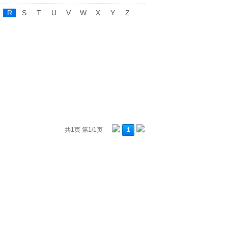
R
S
T
U
V
W
X
Y
Z
共1页 第1/1页
1