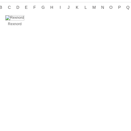
B
C
D
E
F
G
H
I
J
K
L
M
N
O
P
Q
Rexnord