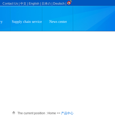
Contact Us
|
中文
|
English
|
日本の
|
Deutsch
|
ry
Supply chain service
News center
The current position :
Home
>>
产品中心