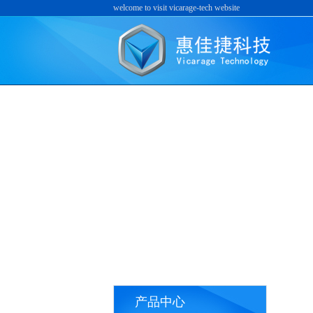
welcome to visit vicarage-tech website
产品中心