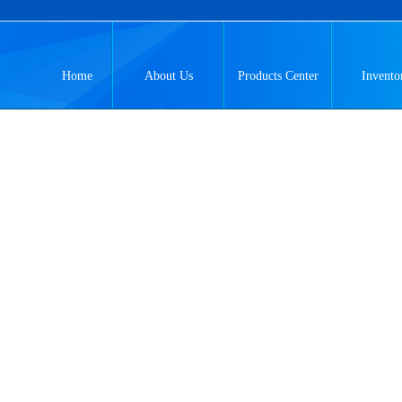
Home
About Us
Products Center
Invento