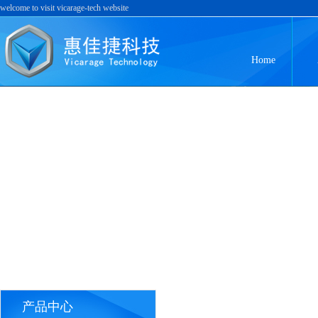
welcome to visit vicarage-tech website
Home
产品中心