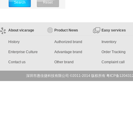
About vicarage
Product News
Easy services
History
Authorized brand
Inventory
Enterprise Culture
Advantage brand
Order Tracking
Contact us
Other brand
Complaint call
深圳市惠佳捷科技有限公司 ©2011-2014 版权所有 粤ICP备120431