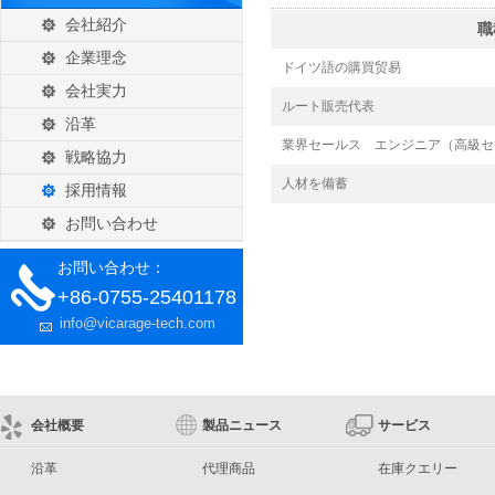
会社紹介
職
企業理念
ドイツ語の購買贸易
会社実力
ルート販売代表
沿革
業界セールス エンジニア（高級セ
戦略協力
人材を備蓄
採用情報
お問い合わせ
お問い合わせ：
+86-0755-25401178
info@vicarage-tech.com
会社概要
製品ニュース
サービス
沿革
代理商品
在庫クエリー