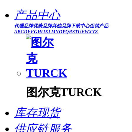
产品中心
代理品牌
优势品牌
其他品牌
下载中心
促销产品
A
B
C
D
E
F
G
H
I
J
K
L
M
N
O
P
Q
R
S
T
U
V
W
X
Y
Z
图尔克TURCK
库存现货
供应链服务